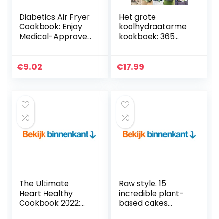
Diabetics Air Fryer
Het grote
Cookbook: Enjoy
koolhydraatarme
Medical-Approved
kookboek: 365
Fried Food With
recepten voor het
Family And Friends
hele jaar
Without Regrets.
€
9.02
€
17.99
1000 Days of…
The Ultimate
Raw style. 15
Heart Healthy
incredible plant-
Cookbook 2022:
based cakes
600 Easy and
without sugar, flour