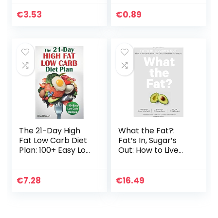
Delicious Low
and dairy products
Sodium, Low
(English Edition)
€
3.53
€
0.89
Cholesterol
Recipes with 4-
Week Meal…
The 21-Day High
What the Fat?:
Fat Low Carb Diet
Fat’s In, Sugar’s
Plan: 100+ Easy Low
Out: How to Live
Carb Recipes
the Ultimate Low
Carb Healthy Fat
Lifestyle
€
7.28
€
16.49