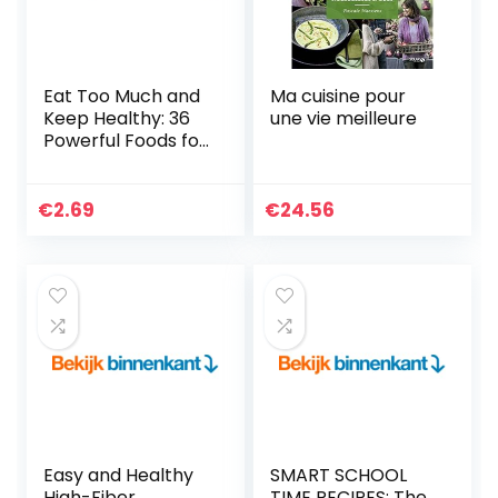
Eat Too Much and
Ma cuisine pour
Keep Healthy: 36
une vie meilleure
Powerful Foods for
Fat Burning and
Weight Loss. Must
be Included into
€
2.69
€
24.56
your Diet…
Easy and Healthy
SMART SCHOOL
High-Fiber
TIME RECIPES: The