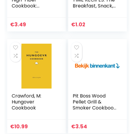
Cookbook:
Breakfast, Snack,
Delicious Recipes
and Lunchbox
for Your Overall
Cookbook for
Gut Health (English
Healthy Kids and
€
3.49
€
1.02
Edition)
Adults (English
Edition)
Crawford, M:
Pit Boss Wood
Hungover
Pellet Grill &
Cookbook
Smoker Cookbook:
1000 Amazingly
Mouthwatering
Recipes to
€
10.99
€
3.54
Become the