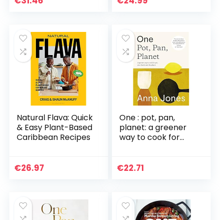
€
31.46
€
24.99
en handige
weekmenu’s
Natural Flava: Quick
One : pot, pan,
& Easy Plant-Based
planet: a greener
Caribbean Recipes
way to cook for
you, your family
and the planet
€
26.97
€
22.71