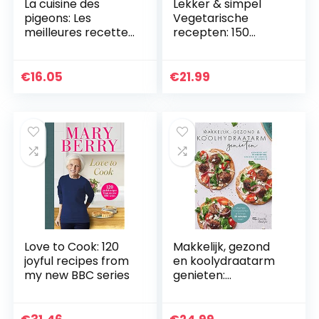
La cuisine des
Lekker & simpel
pigeons: Les
Vegetarische
meilleures recettes
recepten: 150
de Carlo
recepten
€
16.05
€
21.99
Love to Cook: 120
Makkelijk, gezond
joyful recipes from
en koolydraatarm
my new BBC series
genieten:
Kookboek met
makkelijke
recepten, adviezen