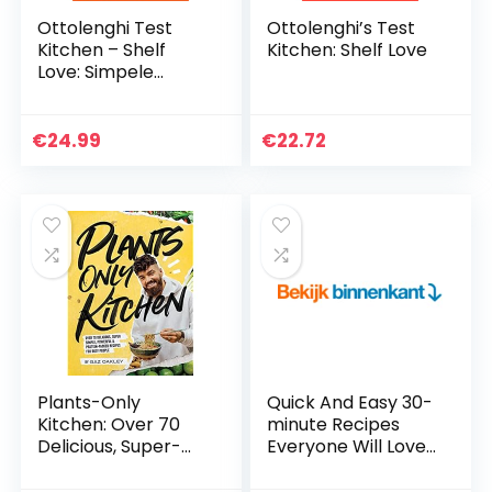
Ottolenghi Test
Ottolenghi’s Test
Kitchen – Shelf
Kitchen: Shelf Love
Love: Simpele
recepten voor elke
dag
€
24.99
€
22.72
Plants-Only
Quick And Easy 30-
Kitchen: Over 70
minute Recipes
Delicious, Super-
Everyone Will Love
Simple, Powerful &
2: 111 Dishes From All
Protein-Packed
Around The World