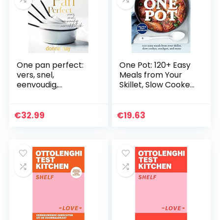
One pan perfect:
One Pot: 120+ Easy
vers, snel,
Meals from Your
eenvoudig,
Skillet, Slow Cooker,
verrukkelijk
Stockpot, and More
€
32.99
€
19.63