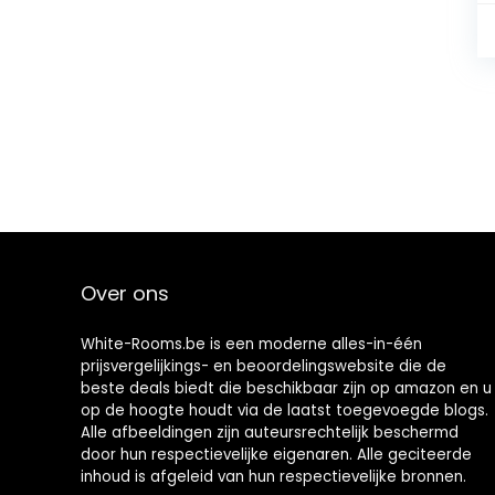
Over ons
White-Rooms.be is een moderne alles-in-één
prijsvergelijkings- en beoordelingswebsite die de
beste deals biedt die beschikbaar zijn op amazon en u
op de hoogte houdt via de laatst toegevoegde blogs.
Alle afbeeldingen zijn auteursrechtelijk beschermd
door hun respectievelijke eigenaren. Alle geciteerde
inhoud is afgeleid van hun respectievelijke bronnen.