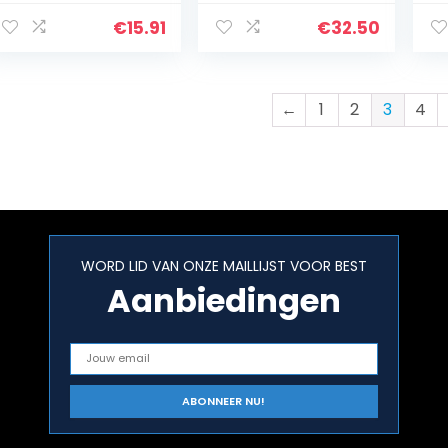
No Fairytales
iedereen
Re
(A
€
15.91
€
32.50
H
←
1
2
3
4
WORD LID VAN ONZE MAILLIJST VOOR BEST
Aanbiedingen