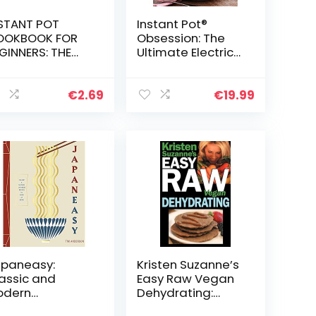
STANT POT
Instant Pot®
OOKBOOK FOR
Obsession: The
GINNERS: THE
Ultimate Electric
TIMATE GUIDE
Pressure Cooker
 HEALTHY AND
Cookbook for
LICIOUS
Cooking
€
2.69
€
19.99
STANT POT
Everything Fast
CIPES FOR
ART PEOPLE
N…
paneasy:
Kristen Suzanne’s
assic and
Easy Raw Vegan
odern
Dehydrating:
apanese
Delicious & Easy