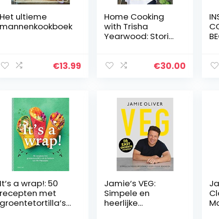
Het ultieme
Home Cooking
IN
mannenkookboek
with Trisha
C
Yearwood: Stories
BE
and Recipes to
UL
Share with Family
TO
and Friends: A
DE
€
13.99
€
30.00
Cookbook
IN
RE
SM
O
It’s a wrap!: 50
Jamie’s VEG:
Ja
recepten met
Simpele en
Cl
groentetortilla’s
heerlijke
M
uit de keuken van
maaltijden voor
J