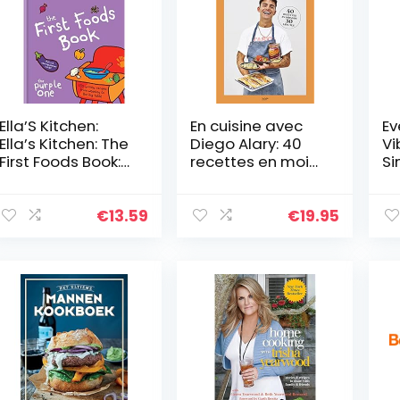
Ella’S Kitchen:
En cuisine avec
Ev
Ella’s Kitchen: The
Diego Alary: 40
Vi
First Foods Book:
recettes en moins
Si
The Purple One
de 30 minutes
De
€
13.59
€
19.95