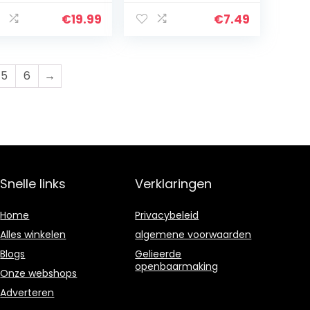
cipes to
Raw Food Recipes
ctually) Cook at
for Dehydrating
€
19.99
€
7.49
ome
Fruits,
Vegetables,
Nuts…
5
6
→
Snelle links
Verklaringen
Home
Privacybeleid
Alles winkelen
algemene voorwaarden
Blogs
Gelieerde
openbaarmaking
Onze webshops
Adverteren