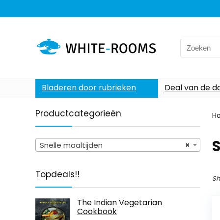
Search
for:
Bladeren door rubrieken
Deal van de d
Productcategorieën
H
S
Snelle maaltijden
×
Topdeals!!
Sh
The Indian Vegetarian
Cookbook