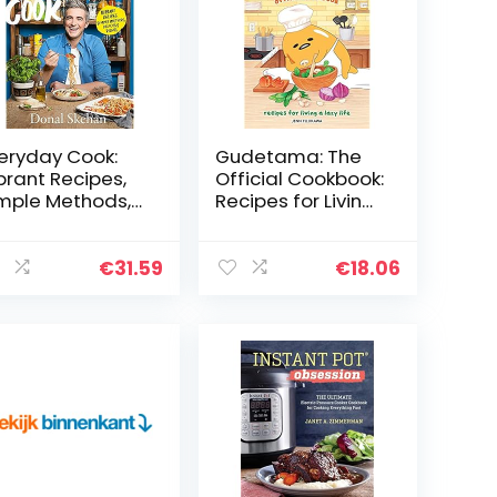
eryday Cook:
Gudetama: The
brant Recipes,
Official Cookbook:
mple Methods,
Recipes for Living
licious Dishes
a Lazy Life
€
31.59
€
18.06