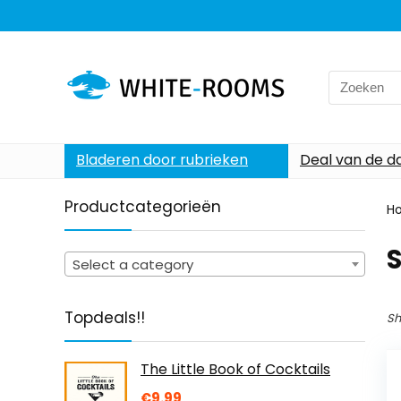
Search
for:
Bladeren door rubrieken
Deal van de d
Productcategorieën
H
S
Select a category
Topdeals!!
Sh
The Little Book of Cocktails
€
9.99