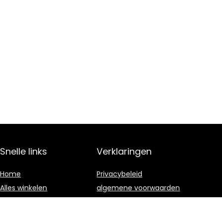
Snelle links
Verklaringen
Home
Privacybeleid
Alles winkelen
algemene voorwaarden
Blogs
Gelieerde
openbaarmaking
Onze webshops