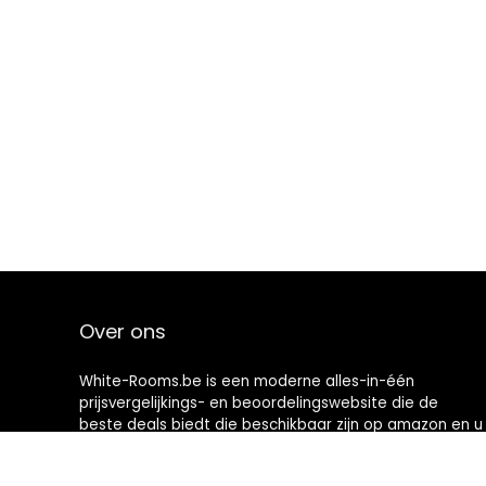
Over ons
White-Rooms.be is een moderne alles-in-één
prijsvergelijkings- en beoordelingswebsite die de
beste deals biedt die beschikbaar zijn op amazon en u
op de hoogte houdt via de laatst toegevoegde blogs.
Alle afbeeldingen zijn auteursrechtelijk beschermd