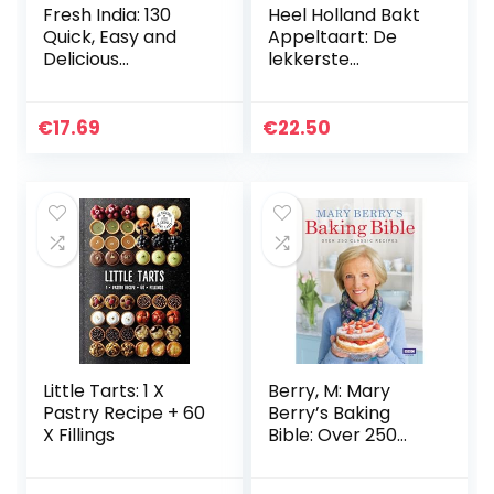
Fresh India: 130
Heel Holland Bakt
Quick, Easy and
Appeltaart: De
Delicious
lekkerste
Vegetarian
bakrecepten voor
Recipes for Every
appel… & peer
Day
€
17.69
€
22.50
Little Tarts: 1 X
Berry, M: Mary
Pastry Recipe + 60
Berry’s Baking
X Fillings
Bible: Over 250
Classic Recipes