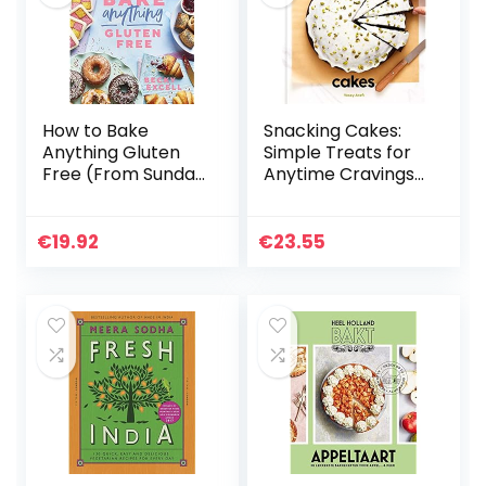
How to Bake
Snacking Cakes:
Anything Gluten
Simple Treats for
Free (From Sunday
Anytime Cravings:
Times Bestselling
A Baking Book
Author): Over 100
Recipes for
€
19.92
€
23.55
Everything from
Cakes to…