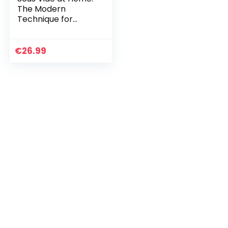
The Modern
Technique for
Perfectly Cooked
Meals [A
Cookbook]
€
26.99