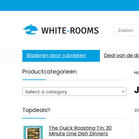
Search
for:
Bladeren door rubrieken
Deal van de d
Productcategorieën
H
Select a category
Topdeals!!
Sh
The Quick Roasting Tin: 30
Minute One Dish Dinners