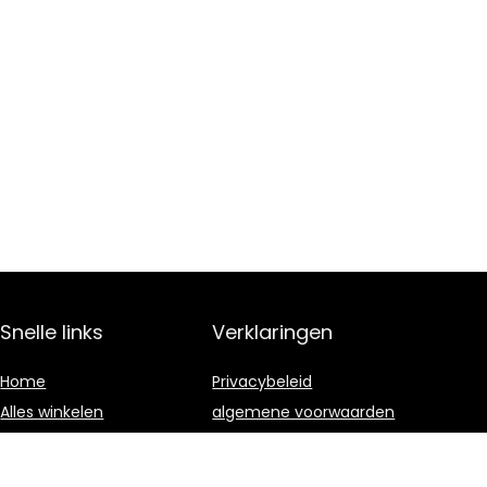
Snelle links
Verklaringen
Home
Privacybeleid
Alles winkelen
algemene voorwaarden
Blogs
Gelieerde
openbaarmaking
Onze webshops