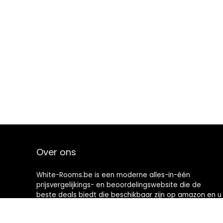
Over ons
White-Rooms.be is een moderne alles-in-één
prijsvergelijkings- en beoordelingswebsite die de
beste deals biedt die beschikbaar zijn op amazon en u
op de hoogte houdt via de laatst toegevoegde blogs.
Alle afbeeldingen zijn auteursrechtelijk beschermd