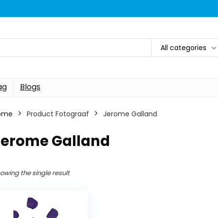
All categories
ag
Blogs
ome
Product Fotograaf
Jerome Galland
Jerome Galland
owing the single result