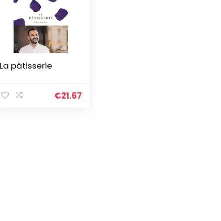
La pâtisserie
€
21.67