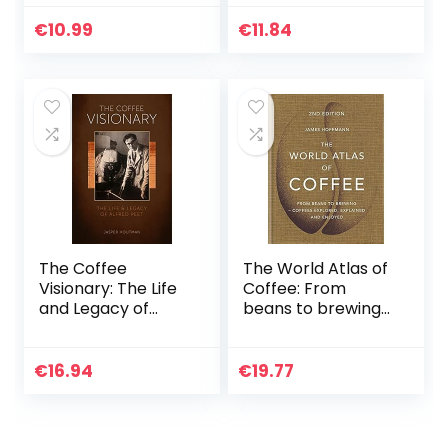
likeuren,
mengdranken en
€
10.99
€
11.84
versiering
The Coffee
The World Atlas of
Visionary: The Life
Coffee: From
and Legacy of
beans to brewing
Alfred Peet
– coffees
explored,
explained and
€
16.94
€
19.77
enjoyed