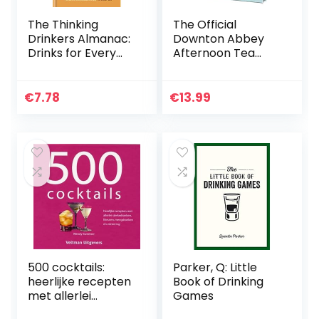
The Thinking
The Official
Drinkers Almanac:
Downton Abbey
Drinks for Every
Afternoon Tea
Day of the Year
Cookbook
€
7.78
€
13.99
500 cocktails:
Parker, Q: Little
heerlijke recepten
Book of Drinking
met allerlei
Games
sterkedranken,