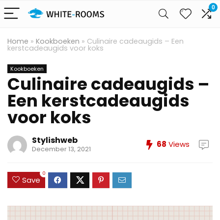
0
Home
»
Kookboeken
»
Culinaire cadeaugids – Een
kerstcadeaugids voor koks
Kookboeken
Culinaire cadeaugids –
Een kerstcadeaugids
voor koks
Stylishweb
68
Views
December 13, 2021
0
Save