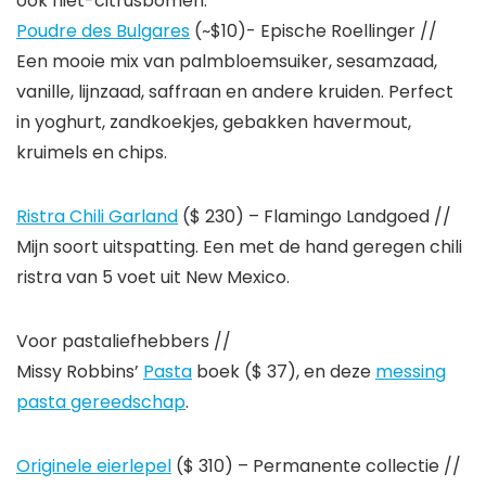
ook niet-citrusbomen.
Poudre des Bulgares
(~$10)- Epische Roellinger //
Een mooie mix van palmbloemsuiker, sesamzaad,
vanille, lijnzaad, saffraan en andere kruiden. Perfect
in yoghurt, zandkoekjes, gebakken havermout,
kruimels en chips.
Ristra Chili Garland
($ 230) – Flamingo Landgoed //
Mijn soort uitspatting. Een met de hand geregen chili
ristra van 5 voet uit New Mexico.
Voor pastaliefhebbers //
Missy Robbins’
Pasta
boek ($ 37), en deze
messing
pasta gereedschap
.
Originele eierlepel
($ 310) – Permanente collectie //