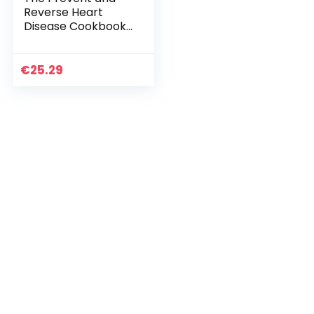
Reverse Heart
Disease Cookbook:
Over 125 Delicious,
Life-Changing,
Plant-Based
€
25.29
Recipes