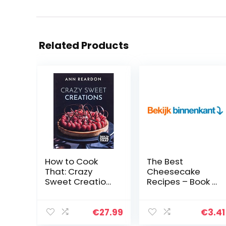
Related Products
How to Cook
The Best
That: Crazy
Cheesecake
Sweet Creations
Recipes – Book 1:
(Chocolate
Sweet with
Baking, Pie
Slightly Tangy
Baking,
Goodness (The
€
27.99
€
3.41
Confectionary
Complete