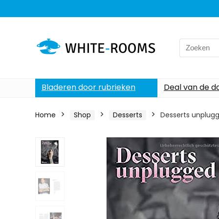
Search
for:
Bladeren door rubrieken
Deal van de d
Home
Shop
Desserts
Desserts unplug