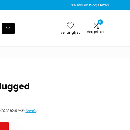
Nieuws en blogs lezen
0
Vergelijken
verlanglijst
plugged
/2022 10:41 PST-
Details
)