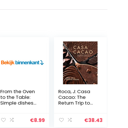
From the Oven
Roca, J: Casa
to the Table:
Cacao: The
Simple dishes
Return Trip to
that look after
the Origin of
themselves: THE
Chocolate
SUNDAY TIMES
€
8.99
€
38.43
BESTSELLER