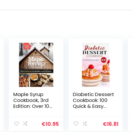
Maple Syrup
Diabetic Dessert
Cookbook, 3rd
Cookbook: 100
Edition: Over 100
Quick & Easy
Recipes for
Keto Desserts,
Breakfast, Lunch
Bread, Cookies,
& Dinner
and Snacks
€
10.95
€
16.81
Recipes for