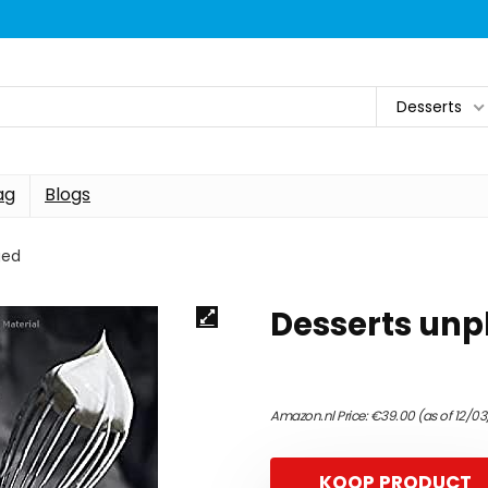
Desserts
ag
Blogs
ged
Desserts un
Amazon.nl Price:
€
39.00
(as of 12/03
KOOP PRODUCT