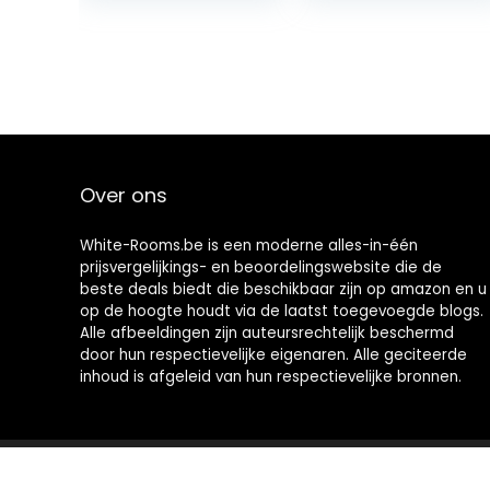
Desserts, and
Collection of the
More): Crazy
Best
Sweet…
Cheesecake…
Over ons
White-Rooms.be is een moderne alles-in-één
prijsvergelijkings- en beoordelingswebsite die de
beste deals biedt die beschikbaar zijn op amazon en u
op de hoogte houdt via de laatst toegevoegde blogs.
Alle afbeeldingen zijn auteursrechtelijk beschermd
door hun respectievelijke eigenaren. Alle geciteerde
inhoud is afgeleid van hun respectievelijke bronnen.
2021 © White-Rooms.be Alle rechten voorbehouden