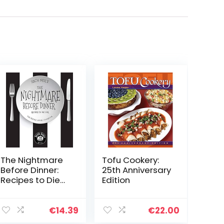
The Nightmare
Tofu Cookery:
Before Dinner:
25th Anniversary
Recipes to Die
Edition
For: The Beetle
House Cookbook
€
14.39
€
22.00