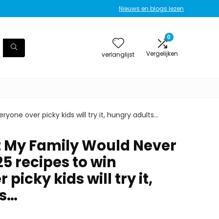
Nieuws en blogs lezen
0
Vergelijken
verlanglijst
yone over picky kids will try it, hungry adults…
ut My Family Would Never
25 recipes to win
picky kids will try it,
ts…