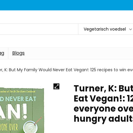
Vegetarisch voedsel
ag
Blogs
r, K: But My Family Would Never Eat Vegan!: 125 recipes to win ever
Turner, K: B
Eat Vegan!: 1
everyone over 
hungry adul