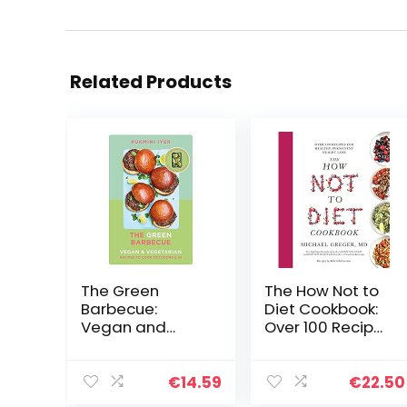
Related Products
The Green
The How Not to
Barbecue:
Diet Cookbook:
Vegan and
Over 100 Recipes
Vegetarian
for Healthy,
Permanent
Weight Loss
€
14.59
€
22.50