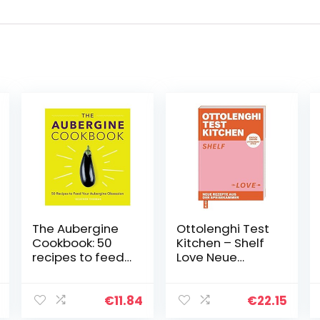
The Aubergine
Ottolenghi Test
Cookbook: 50
Kitchen – Shelf
recipes to feed
Love Neue
your Aubergine
Rezepte aus der
Obsession
Speisekammer.
Einfach kochen,
€
11.84
€
22.15
Ottolenghi-Style