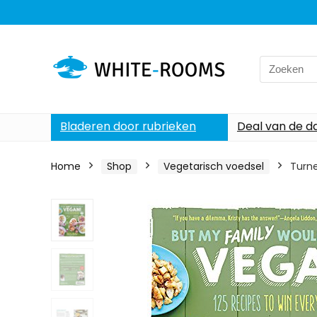
Search
for:
Bladeren door rubrieken
Deal van de d
Home
Shop
Vegetarisch voedsel
Turne