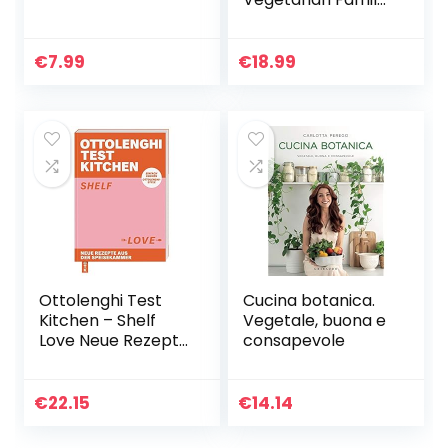
Recipes
€
7.99
€
18.99
Ottolenghi Test
Cucina botanica.
Kitchen – Shelf
Vegetale, buona e
Love Neue Rezepte
consapevole
aus der
Speisekammer.
Einfach kochen,
€
22.15
€
14.14
Ottolenghi-Style
(German version…