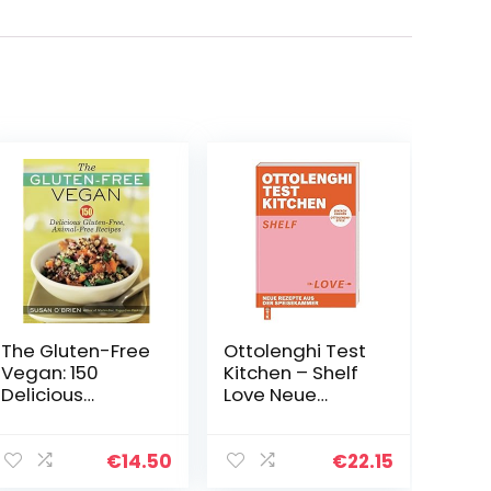
The Gluten-Free
Ottolenghi Test
Vegan: 150
Kitchen – Shelf
Delicious
Love Neue
Gluten-Free,
Rezepte aus der
Animal-Free
Speisekammer.
Recipes
Einfach kochen,
€
14.50
€
22.15
Ottolenghi-Style