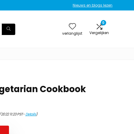
Nieuws en blogs lezen
0
Vergelijken
verlanglijst
egetarian Cookbook
/2022 11:23 PST-
Details
)