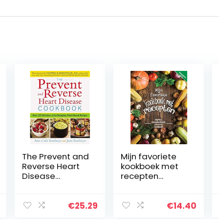
The Prevent and
Mijn favoriete
Reverse Heart
kookboek met
Disease
recepten
Cookbook: Over
veganistische
125 Delicious,
editie: blanco
Life-Changing,
receptenboek
€
25.29
€
14.40
Plant-Based
om in te