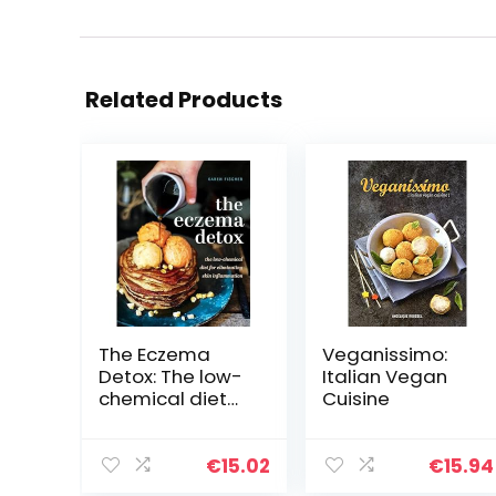
Related Products
The Eczema
Veganissimo:
Detox: The low-
Italian Vegan
chemical diet
Cuisine
for eliminating
skin
inflammation
€
15.02
€
15.94