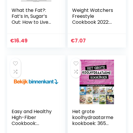
What the Fat?:
Weight Watchers
Fat’s In, Sugar’s
Freestyle
Out: How to Live
Cookbook 2022:
the Ultimate Low
Ultimate Benefits
Carb Healthy Fat
of WW Freestyle
Lifestyle
Diet That
€
16.49
€
7.07
Improves Overall
Health and Makes…
Easy and Healthy
Het grote
High-Fiber
koolhydraatarme
Cookbook:
kookboek: 365
Delicious Recipes
recepten voor het