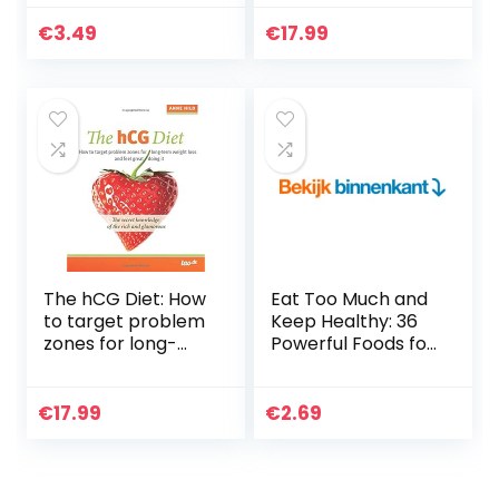
for Your Overall
hele jaar
Gut Health (English
€
3.49
€
17.99
Edition)
The hCG Diet: How
Eat Too Much and
to target problem
Keep Healthy: 36
zones for long-
Powerful Foods for
term weight loss
Fat Burning and
and feel great
Weight Loss. Must
doing it
be Included into
€
17.99
€
2.69
your Diet…