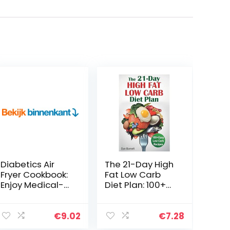
Diabetics Air
The 21-Day High
Fryer Cookbook:
Fat Low Carb
Enjoy Medical-
Diet Plan: 100+
Approved Fried
Easy Low Carb
Food With
Recipes
Family And
€
9.02
€
7.28
Friends Without