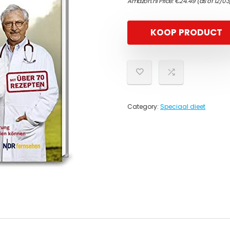
Amazon.nl Price:
€
24.49
(as of 12/03
KOOP PRODUCT
Category:
Speciaal dieet