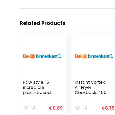
Related Products
Raw style. 15
Instant Vortex
incredible
Air Fryer
plant-based
Cookbook: 400
cakes without
Quick & Easy
sugar, flour and
Recipes for Busy
dairy products
People | Fry,
€
0.89
€
8.75
(English Edition)
Bake, Grill &