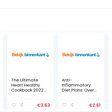
The Ultimate
Anti-
Heart Healthy
Inflammatory
Cookbook 2022:
Diet Plans: Over
600 Easy and
100 Recipes to
Delicious Low
Fight Against
Sodium, Low
Inflammation of
€
3.53
€
2.61
Cholesterol
the Body, Food