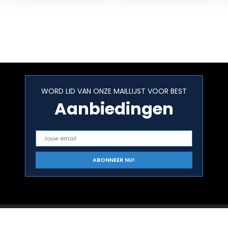
Recipes with 4-
Intolerances
Week Meal…
and Restore…
WORD LID VAN ONZE MAILLIJST VOOR BEST
Aanbiedingen