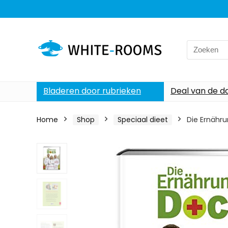
Search
for:
Bladeren door rubrieken
Deal van de d
Home
Shop
Speciaal dieet
Die Ernähru