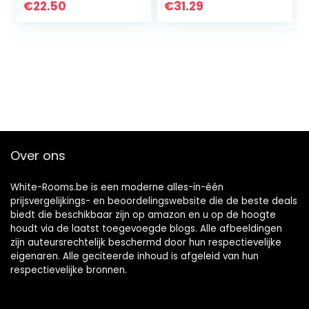
draagbaar 40×60
€
22.50
€
31.29
zwart voor
mobiele telefoon
Over ons
White-Rooms.be is een moderne alles-in-één
prijsvergelijkings- en beoordelingswebsite die de beste deals
biedt die beschikbaar zijn op amazon en u op de hoogte
houdt via de laatst toegevoegde blogs. Alle afbeeldingen
zijn auteursrechtelijk beschermd door hun respectievelijke
eigenaren. Alle geciteerde inhoud is afgeleid van hun
respectievelijke bronnen.