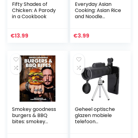
Fifty Shades of
Everyday Asian
Chicken: A Parody
Cooking: Asian Rice
in a Cookbook
and Noodle
Recipes (Quick
and Easy Asian
Cookbooks Book
€
13.99
€
3.99
4) (English Edition)
Smokey goodness
Geheel optische
burgers & BBQ
glazen mobiele
bites: smokey
telefoon
goodness
telescoop
Monoculaire kijker