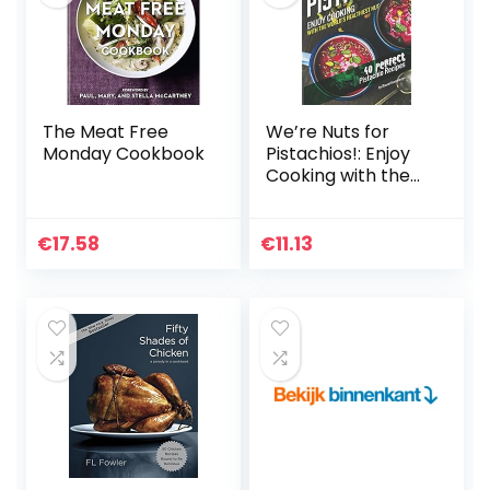
The Meat Free
We’re Nuts for
Monday Cookbook
Pistachios!: Enjoy
Cooking with the
World’s Healthiest
Nut – 40 Perfect
Pistachio Recipes
€
17.58
€
11.13