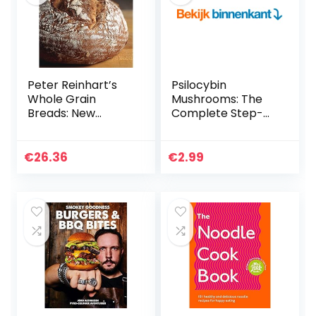
Peter Reinhart’s
Psilocybin
Whole Grain
Mushrooms: The
Breads: New
Complete Step-
Techniques,
by-Step Guide to
Extraordinary
Growing and Using
Flavor [A Baking
Psychedelic Magic
€
26.36
€
2.99
Book]
Mushrooms and
Discover…