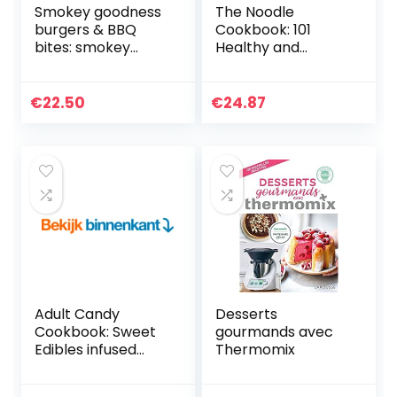
Smokey goodness
The Noodle
burgers & BBQ
Cookbook: 101
bites: smokey
Healthy and
goodness
Delicious Noodle
Recipes for Happy
Eating
€
22.50
€
24.87
Adult Candy
Desserts
Cookbook: Sweet
gourmands avec
Edibles infused
Thermomix
with THC, Weed,
Marijuana, Wine,