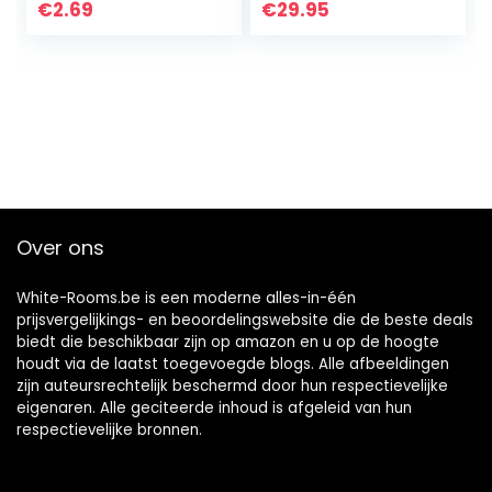
Liquor, Whiskey,
€
2.69
€
29.95
Bourbon &
Cannabutter…
Over ons
White-Rooms.be is een moderne alles-in-één
prijsvergelijkings- en beoordelingswebsite die de beste deals
biedt die beschikbaar zijn op amazon en u op de hoogte
houdt via de laatst toegevoegde blogs. Alle afbeeldingen
zijn auteursrechtelijk beschermd door hun respectievelijke
eigenaren. Alle geciteerde inhoud is afgeleid van hun
respectievelijke bronnen.