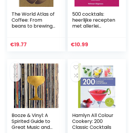
The World Atlas of
500 cocktails:
Coffee: From
heerlijke recepten
beans to brewing
met allerlei
– coffees
sterkedranken,
explored,
likeuren,
explained and
mengdranken en
€
19.77
€
10.99
enjoyed
versiering
Booze & Vinyl: A
Hamlyn All Colour
Spirited Guide to
Cookery: 200
Great Music and
Classic Cocktails