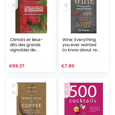
Climats et lieux-
Wine: Everything
dits des grands
you ever wanted
vignobles de
to know about red,
Bourgogne: Atlas
white, rosé & fizz
et Histoire des
Noms de Lieux
€
59.27
€
7.80