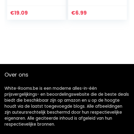
Mixed Drinks
€
19.09
€
6.99
Over ons
White-Rooms.be is een moderne alles-in-één
prijsvergelijkings- en beoordelingswebsite die de beste deals
biedt die beschikbaar zijn op amazon en u op de hoogte
houdt via de laatst toegevoegde blogs. Alle afbeeldingen
zijn auteursrechtelijk beschermd door hun respectievelijke
eigenaren. Alle geciteerde inhoud is afgeleid van hun
respectievelijke bronnen.