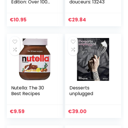
Edition: Over 100
douceurs: 13243
Recipes for
Breakfast, Lunch &
Dinner
€
10.95
€
29.84
Nutella: The 30
Desserts
Best Recipes
unplugged
€
9.59
€
39.00