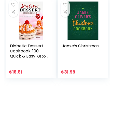
Diabetic Dessert
Jamie’s Christmas
Cookbook: 100
Quick & Easy Keto
Desserts, Bread,
Cookies, and
Snacks Recipes for
€
16.81
€
31.99
Diabetic and Pre…