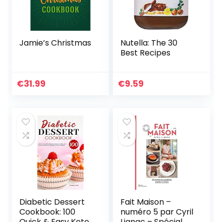
Jamie’s Christmas
Nutella: The 30
Best Recipes
€
31.99
€
9.59
Diabetic Dessert
Fait Maison –
Cookbook: 100
numéro 5 par Cyril
Quick & Easy Keto
Lignac – Spécial