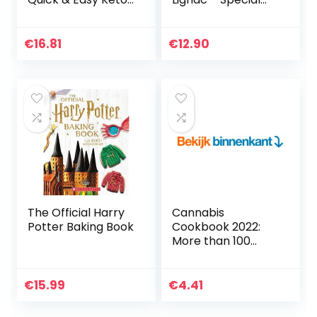
Desserts, Bread,
pâtisserie (05)
Cookies, and
Snacks Recipes for
€
16.81
€
12.90
Diabetic and Pre…
The Official Harry
Cannabis
Potter Baking Book
Cookbook 2022:
More than 100
Easy and Tasty
Marijuana Recipes,
from Savory Main
€
15.99
€
4.41
Dishes, to Delicious
Sweet…