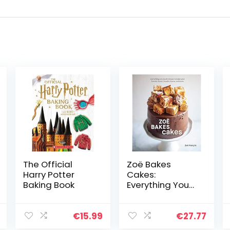
The Official
Zoë Bakes
Harry Potter
Cakes:
Baking Book
Everything You
Need to Know to
Make Your
Favorite Layers,
€
15.99
€
27.77
Bundts, Loaves,