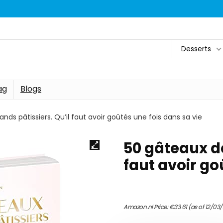
Desserts
ag
Blogs
nds pâtissiers. Qu’il faut avoir goûtés une fois dans sa vie
50 gâteaux de
faut avoir go
Amazon.nl Price:
€
33.61
(as of 12/03