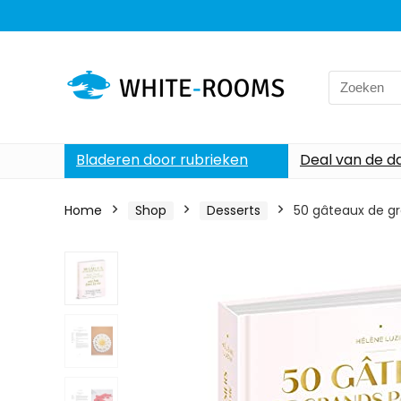
Search
for:
Bladeren door rubrieken
Deal van de d
Home
Shop
Desserts
50 gâteaux de gra