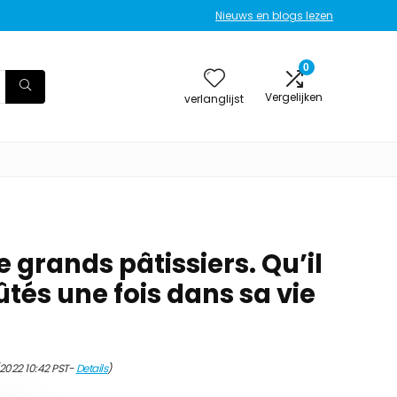
Nieuws en blogs lezen
0
Vergelijken
verlanglijst
 grands pâtissiers. Qu’il
ûtés une fois dans sa vie
/2022 10:42 PST-
Details
)