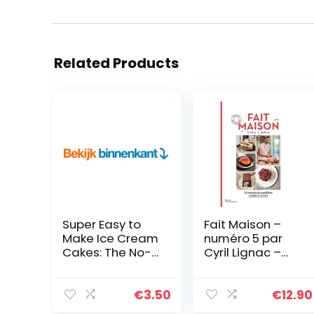
Related Products
Super Easy to
Fait Maison –
Make Ice Cream
numéro 5 par
Cakes: The No-
Cyril Lignac –
Bake and Low-
Spécial
Bake Dessert
pâtisserie (05)
Book We All
€
3.50
€
12.90
Need (English