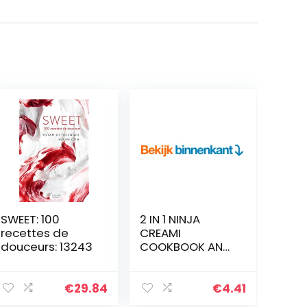
SWEET: 100
2 IN 1 NINJA
recettes de
CREAMI
douceurs: 13243
COOKBOOK AND
NINJA FOODI
DIGITAL AIR FRYER
OVEN
€
29.84
€
4.41
COOKBOOK: