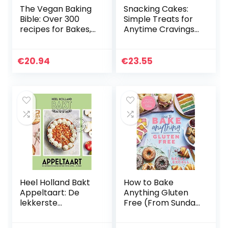
The Vegan Baking
Snacking Cakes:
Bible: Over 300
Simple Treats for
recipes for Bakes,
Anytime Cravings:
Cakes, Treats and
A Baking Book
Sweets
€
20.94
€
23.55
Heel Holland Bakt
How to Bake
Appeltaart: De
Anything Gluten
lekkerste
Free (From Sunday
bakrecepten voor
Times Bestselling
appel… & peer
Author): Over 100