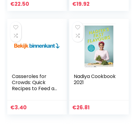
Recipes for
€
22.50
€
19.92
Everything from
Cakes to…
Casseroles for
Nadiya Cookbook
Crowds: Quick
2021
Recipes to Feed a
Crowd (English
Edition)
€
3.40
€
26.81