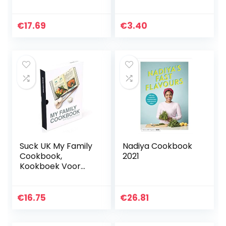
Vegetarian
Crowd (English
Recipes for Every
Edition)
Day
€
17.69
€
3.40
Suck UK My Family
Nadiya Cookbook
Cookbook,
2021
Kookboek Voor
Familierecepten
En Kookdagboek,
Onze
€
16.75
€
26.81
Levensgeschiedeni
s, Zwart, 16 cm x 22