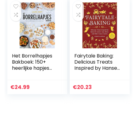
cm…
Het Borrelhapjes
Fairytale Baking:
Bakboek: 150+
Delicious Treats
heerlijke hapjes
Inspired by Hansel
met en zonder
& Gretel, Snow
oven
White, and Other
Classic Stories
€
24.99
€
20.23