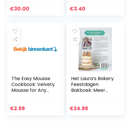
for All Seasons
Edition)
€
30.00
€
3.40
The Easy Mousse
Het Laura’s Bakery
Cookbook: Velvety
Feestdagen
Mousse for Any
Bakboek: Meer
Occasion (English
dan 80 makkelijke
Edition)
en feestelijke
recepten
€
2.99
€
24.99