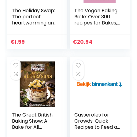
The Holiday Swap:
The Vegan Baking
The perfect
Bible: Over 300
heartwarming and
recipes for Bakes,
cosy festive
Cakes, Treats and
romance (English
Sweets
Edition)
€
1.99
€
20.94
The Great British
Casseroles for
Baking Show: A
Crowds: Quick
Bake for All
Recipes to Feed a
Seasons: A Baker
Crowd (English