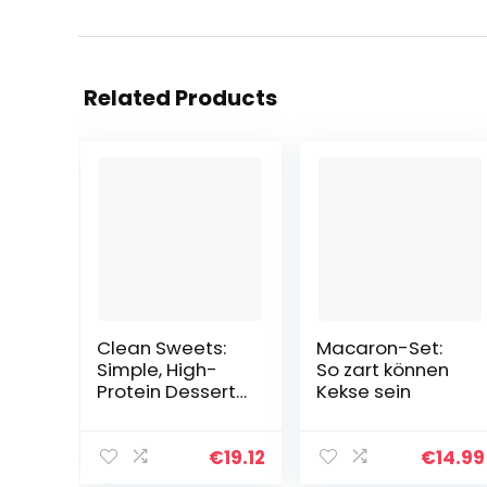
Related Products
Clean Sweets:
Macaron-Set:
Simple, High-
So zart können
Protein Desserts
Kekse sein
for One
€
19.12
€
14.99