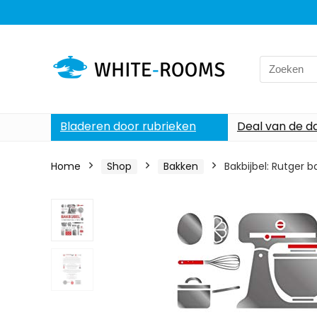
Search
for:
Bladeren door rubrieken
Deal van de d
Home
Shop
Bakken
Bakbijbel: Rutger b