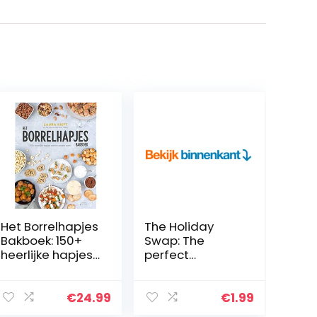
Het Borrelhapjes
The Holiday
Bakboek: 150+
Swap: The
heerlijke hapjes
perfect
met en zonder
heartwarming
oven
and cosy festive
romance
€
24.99
€
1.99
(English Edition)