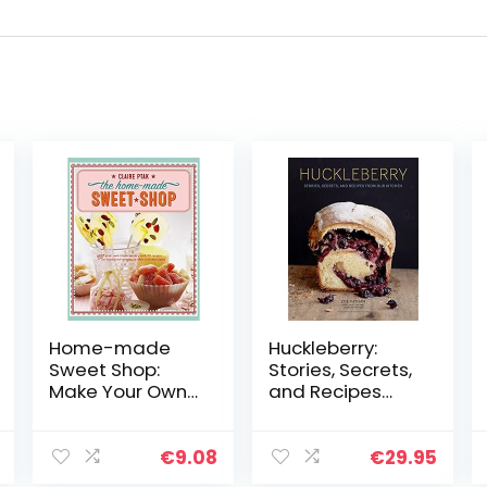
Home-made
Huckleberry:
Sweet Shop:
Stories, Secrets,
Make Your Own
and Recipes
Confectionery
from Our Kitchen
with Over 90
Recipes for
€
9.08
€
29.95
Traditional