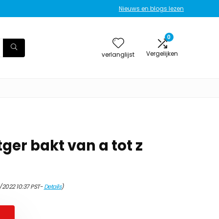
Nieuws en blogs lezen
0
Vergelijken
verlanglijst
tger bakt van a tot z
/2022 10:37 PST-
Details
)