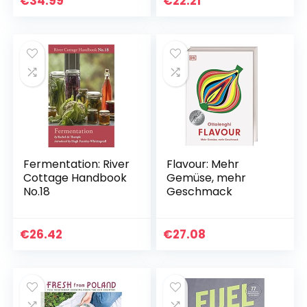
€
34.99
€
22.21
or Less!
Fermentation: River
Flavour: Mehr
Cottage Handbook
Gemüse, mehr
No.18
Geschmack
€
26.42
€
27.08