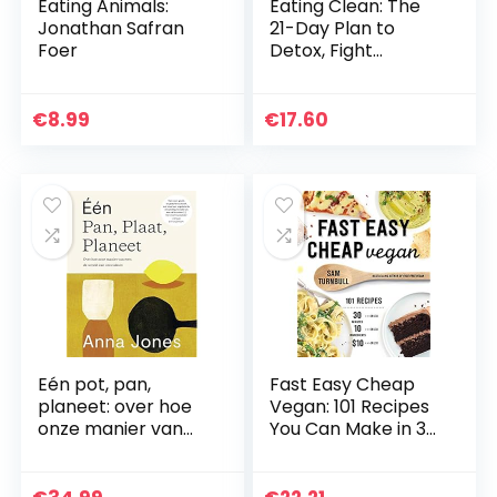
Eating Animals:
Eating Clean: The
Jonathan Safran
21-Day Plan to
Foer
Detox, Fight
Inflammation, and
Reset Your Body
€
8.99
€
17.60
Eén pot, pan,
Fast Easy Cheap
planeet: over hoe
Vegan: 101 Recipes
onze manier van
You Can Make in 30
eten de wereld kan
Minutes or Less, for
veranderen
$10 or Less, and
with 10 Ingredients