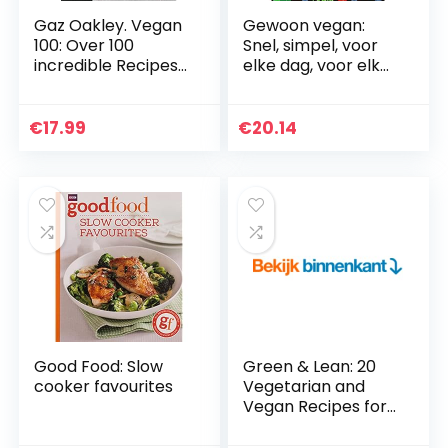
Gaz Oakley. Vegan
Gewoon vegan:
100: Over 100
Snel, simpel, voor
incredible Recipes
elke dag, voor elk
from Avant-Garde
gezin
Vegan
€
17.99
€
20.14
Good Food: Slow
Green & Lean: 20
cooker favourites
Vegetarian and
Vegan Recipes for
Building Muscle,
Getting Lean, and