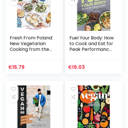
Fresh From Poland:
Fuel Your Body: How
New Vegetarian
to Cook and Eat for
Cooking from the
Peak Performance:
Old Country
77 Simple,
Nutritious, Whole-
Food Recipes for
€
15.79
€
19.03
Every Athlete