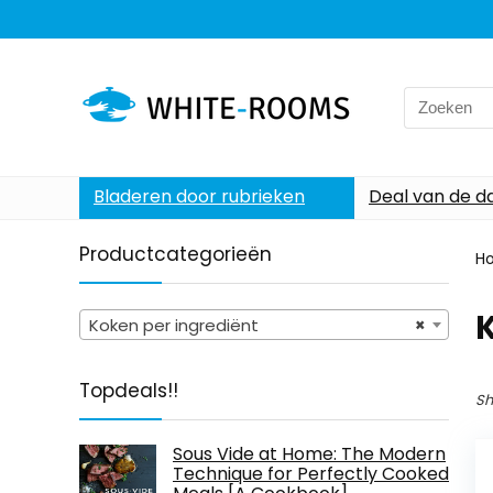
Search
for:
Bladeren door rubrieken
Deal van de d
Productcategorieën
H
K
Koken per ingrediënt
×
Topdeals!!
Sh
Sous Vide at Home: The Modern
Technique for Perfectly Cooked