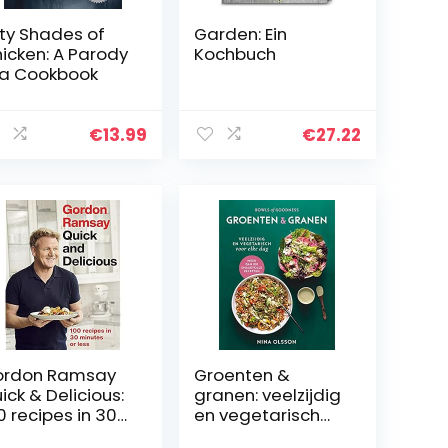
fty Shades of
Garden: Ein
icken: A Parody
Kochbuch
 a Cookbook
€
13.99
€
27.22
ordon Ramsay
Groenten &
ick & Delicious:
granen: veelzijdig
0 recipes in 30
en vegetarisch
nutes or less
voor elke dag