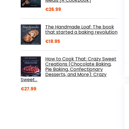
Meals [A Cookbook]
€
26.99
The Handmade Loaf: The book
that started a baking revolution
€
18.95
How to Cook That: Crazy Sweet
Creations (Chocolate Baking,
Pie Baking, Confectionary
Desserts, and More): Crazy
Sweet…
€
27.99