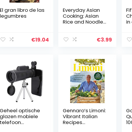
El gran libro de las
Everyday Asian
Fi
legumbres
Cooking: Asian
Ch
Rice and Noodle
in
Recipes (Quick
and Easy Asian
Cookbooks Book
€
19.04
€
3.99
4) (English
Edition)
Geheel optische
Gennaro’s Limoni:
G
glazen mobiele
Vibrant Italian
Qu
telefoon
Recipes
10
telescoop
Celebrating the
mi