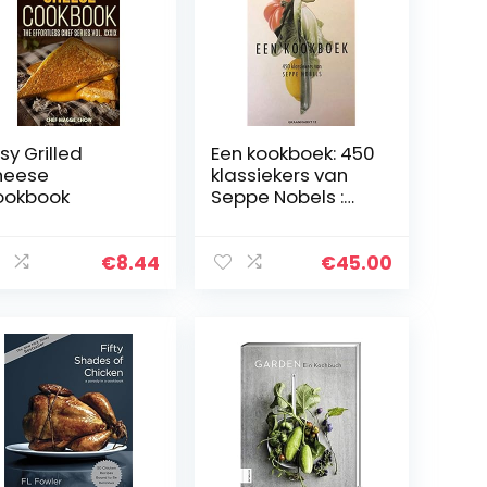
sy Grilled
Een kookboek: 450
heese
klassiekers van
ookbook
Seppe Nobels :
Graanmarkt 13
€
8.44
€
45.00