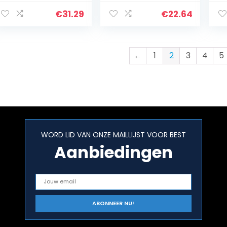
Monoculaire kijker
Lemon
draagbaar
€
31.29
€
22.64
40×60 zwart voor
mobiele telefoon
←
1
2
3
4
5
WORD LID VAN ONZE MAILLIJST VOOR BEST
Aanbiedingen