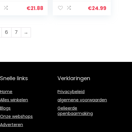
€
21.88
€
24.99
6
7
→
Snelle links
Verklaringen
Home
Privacybeleid
Alles winkelen
algemene voorwaarden
Blogs
Gelieerde
openbaarmaking
Onze webshops
Adverteren