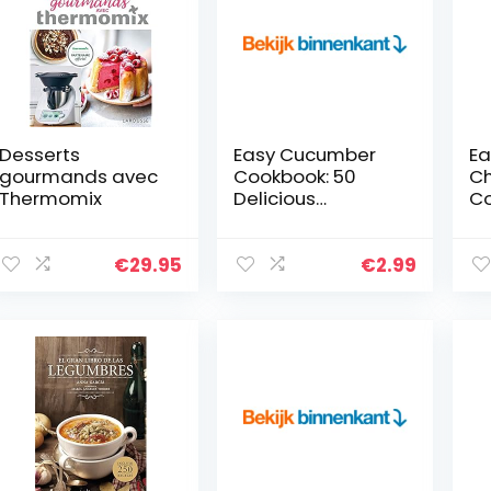
Desserts
Easy Cucumber
Ea
gourmands avec
Cookbook: 50
C
Thermomix
Delicious
C
Cucumber
Recipes; Methods
and Techniques
€
29.95
€
2.99
for Cooking with
Cucumbers (2nd
Edition…