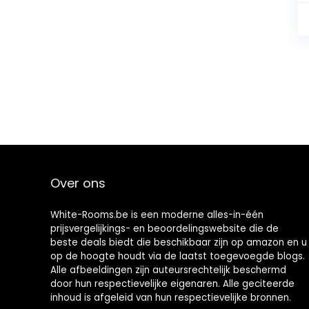
Over ons
White-Rooms.be is een moderne alles-in-één
prijsvergelijkings- en beoordelingswebsite die de
beste deals biedt die beschikbaar zijn op amazon en u
op de hoogte houdt via de laatst toegevoegde blogs.
Alle afbeeldingen zijn auteursrechtelijk beschermd
door hun respectievelijke eigenaren. Alle geciteerde
inhoud is afgeleid van hun respectievelijke bronnen.