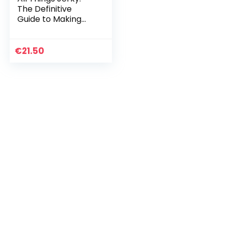
The Definitive
Guide to Making
Delicious Jerky and
Dried Snack
Offerings
€
21.50