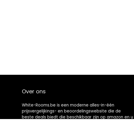
Over ons
White-Rooms.be is een moderne alles-in-één
prijsvergelijkings- en beoordelingswebsite die de
beste deals biedt die beschikbaar zijn op amazon en u
op de hoogte houdt via de laatst toegevoegde blogs.
Alle afbeeldingen zijn auteursrechtelijk beschermd