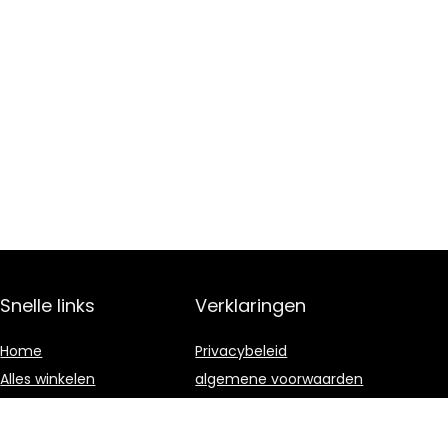
Snelle links
Verklaringen
Home
Privacybeleid
Alles winkelen
algemene voorwaarden
Blogs
Gelieerde
openbaarmaking
Onze webshops