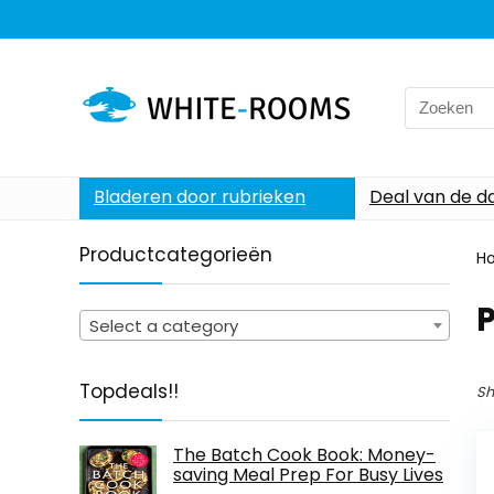
Search
for:
Bladeren door rubrieken
Deal van de d
Productcategorieën
H
P
Select a category
Topdeals!!
Sh
The Batch Cook Book: Money-
saving Meal Prep For Busy Lives