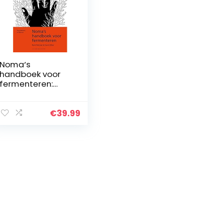
Noma’s
handboek voor
fermenteren:
Foundations of
flavour
€
39.99