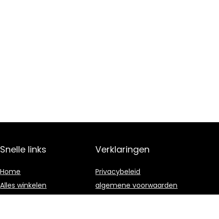
Snelle links
Verklaringen
Home
Privacybeleid
Alles winkelen
algemene voorwaarden
Blogs
Gelieerde
openbaarmaking
Onze webshops