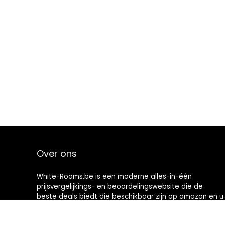
Over ons
White-Rooms.be is een moderne alles-in-één
prijsvergelijkings- en beoordelingswebsite die de
beste deals biedt die beschikbaar zijn op amazon en u
op de hoogte houdt via de laatst toegevoegde blogs.
Alle afbeeldingen zijn auteursrechtelijk beschermd