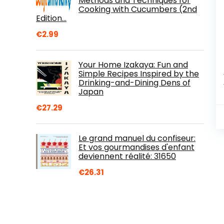
Methods and Techniques for
Cooking with Cucumbers (2nd
Edition…
€
2.99
Your Home Izakaya: Fun and
Simple Recipes Inspired by the
Drinking-and-Dining Dens of
Japan
€
27.29
Le grand manuel du confiseur:
Et vos gourmandises d'enfant
deviennent réalité: 31650
€
26.31