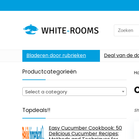
Search
for:
Bladeren door rubrieken
Deal van de d
Productcategorieën
H
C
Select a category
Topdeals!!
Sh
Easy Cucumber Cookbook: 50
Delicious Cucumber Recipes;