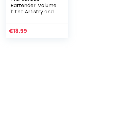
Bartender: Volume
1: The Artistry and
Alchemy of
Creating the
Perfect Cocktail
€
18.99