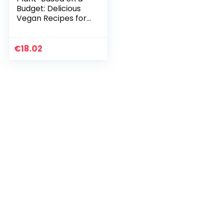
Budget: Delicious
Vegan Recipes for
Under $30 a Week,
in Less Than 30
Minutes a Meal
€
18.02