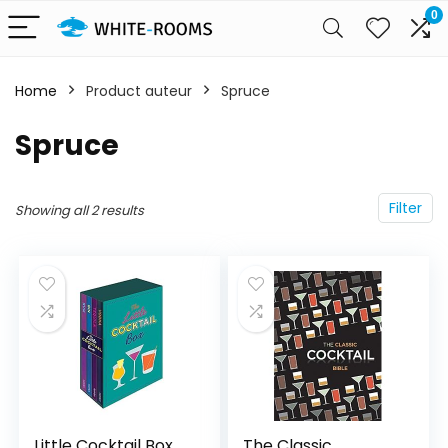
0
Home
Product auteur
Spruce
Spruce
Filter
Showing all 2 results
Little Cocktail Box
The Classic