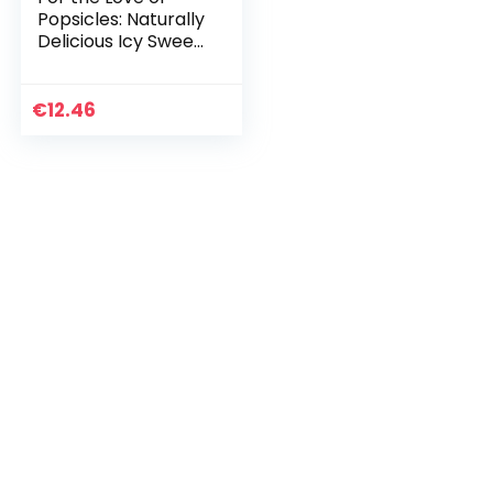
Popsicles: Naturally
Delicious Icy Sweet
Summer Treats
from A-Z
€
12.46