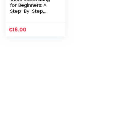
for Beginners: A
Step-By-Step
Guide to
Decorating Like a
Pro
€
16.00