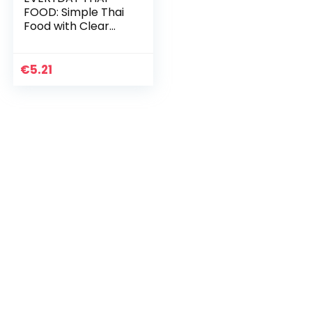
FOOD: Simple Thai
Food with Clear
Step-By-Step
Instructions!
(English Edition)
€
5.21