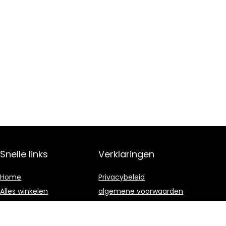
Snelle links
Verklaringen
Home
Privacybeleid
Alles winkelen
algemene voorwaarden
Blogs
Gelieerde
openbaarmaking
Onze webshops