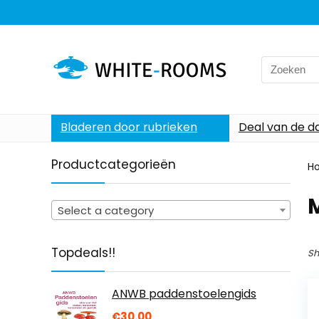
Search
for:
Bladeren door rubrieken
Deal van de d
Productcategorieën
H
Select a category
Topdeals!!
Sh
ANWB paddenstoelengids
€
30.00