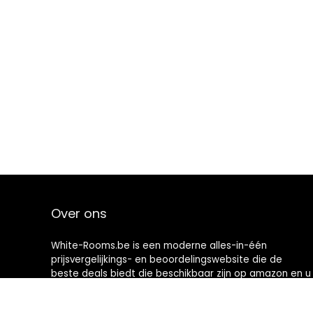
Over ons
White-Rooms.be is een moderne alles-in-één
prijsvergelijkings- en beoordelingswebsite die de
beste deals biedt die beschikbaar zijn op amazon en u
op de hoogte houdt via de laatst toegevoegde blogs.
Alle afbeeldingen zijn auteursrechtelijk beschermd