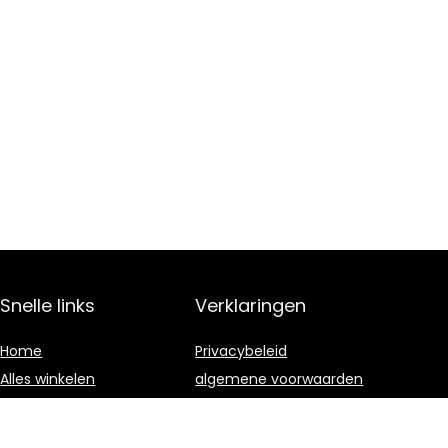
Snelle links
Verklaringen
Home
Privacybeleid
Alles winkelen
algemene voorwaarden
Blogs
Gelieerde
openbaarmaking
Onze webshops