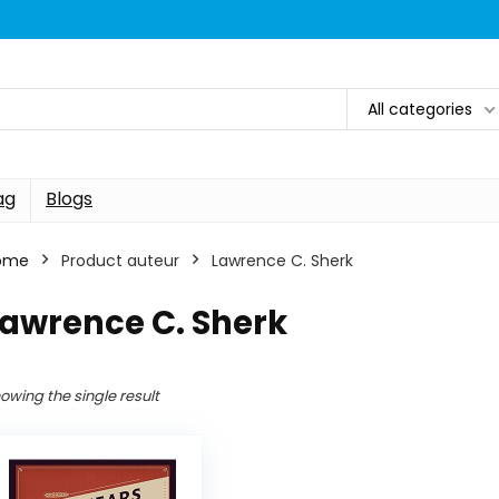
All categories
ag
Blogs
ome
Product auteur
Lawrence C. Sherk
Lawrence C. Sherk
owing the single result