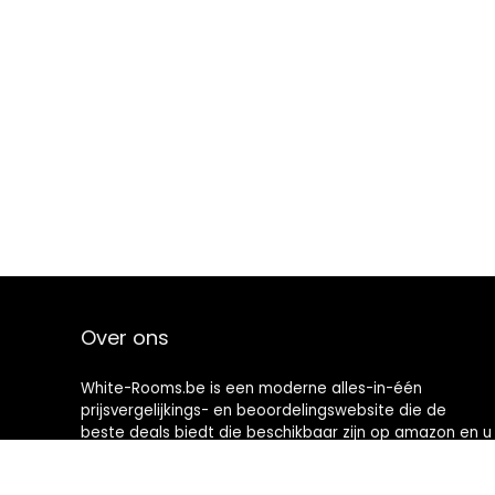
Over ons
White-Rooms.be is een moderne alles-in-één
prijsvergelijkings- en beoordelingswebsite die de
beste deals biedt die beschikbaar zijn op amazon en u
op de hoogte houdt via de laatst toegevoegde blogs.
Alle afbeeldingen zijn auteursrechtelijk beschermd