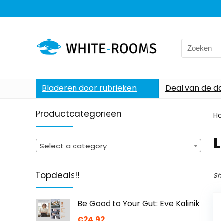
Search
for:
Bladeren door rubrieken
Deal van de d
Productcategorieën
H
Select a category
Topdeals!!
Sh
Be Good to Your Gut: Eve Kalinik
€
24.92