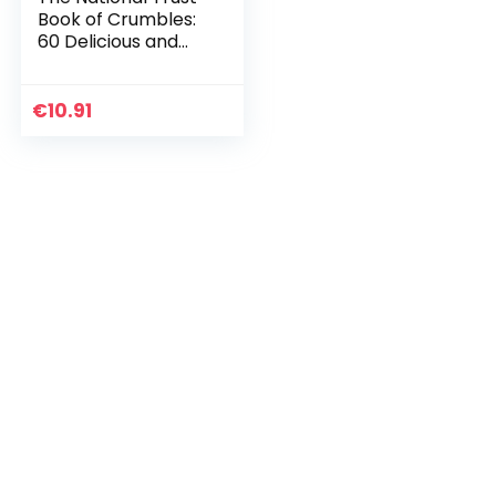
Book of Crumbles:
60 Delicious and
Comforting
Crumble and
Cobbler Recipes
€
10.91