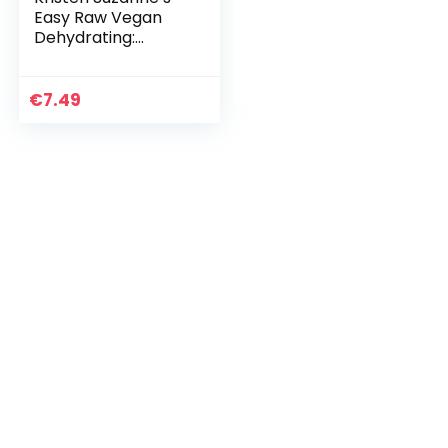
Easy Raw Vegan
Dehydrating:
Delicious & Easy
Raw Food Recipes
for Dehydrating
€
7.49
Fruits, Vegetables,
Nuts…