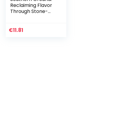
Reclaiming Flavor
Through Stone-
Milled Flour [A
Baking Book]
(English Edition)
€
11.81