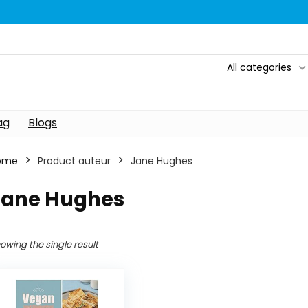
All categories
ag
Blogs
ome
Product auteur
Jane Hughes
Jane Hughes
owing the single result