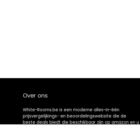
Over ons
White-Rooms.be is een moderne alles-in-één
prijsvergelijkings- en beoordelingswebsite die de
beste deals biedt die beschikbaar zijn op amazon en u
op de hoogte houdt via de laatst toegevoegde blogs.
Alle afbeeldingen zijn auteursrechtelijk beschermd