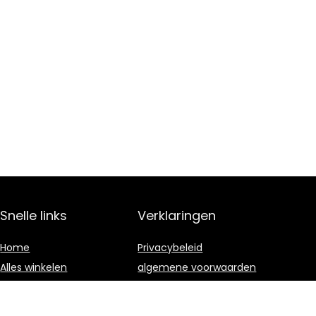
Snelle links
Verklaringen
Home
Privacybeleid
Alles winkelen
algemene voorwaarden
Blogs
Gelieerde
openbaarmaking
Onze webshops