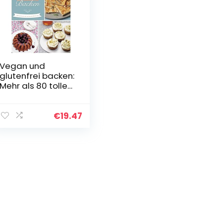
Vegan und
glutenfrei backen:
Mehr als 80 tolle
süße und
herzhafte
Rezepte
€
19.47