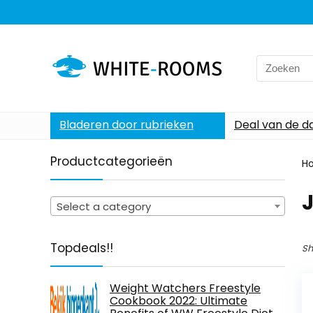
Search
for:
Bladeren door rubrieken
Deal van de d
Productcategorieën
H
Select a category
Topdeals!!
Sh
Weight Watchers Freestyle
Cookbook 2022: Ultimate