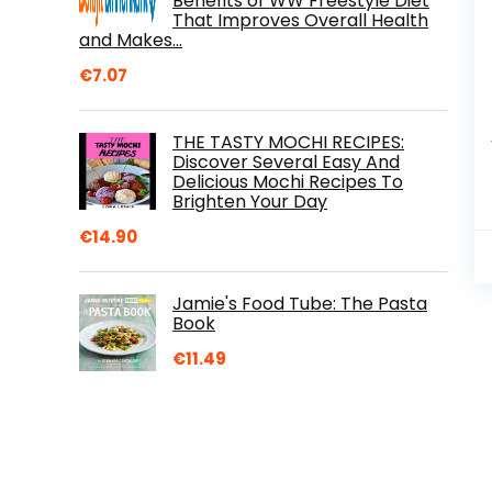
Benefits of WW Freestyle Diet
That Improves Overall Health
and Makes…
€
7.07
THE TASTY MOCHI RECIPES:
Discover Several Easy And
Delicious Mochi Recipes To
Brighten Your Day
€
14.90
Jamie's Food Tube: The Pasta
Book
€
11.49