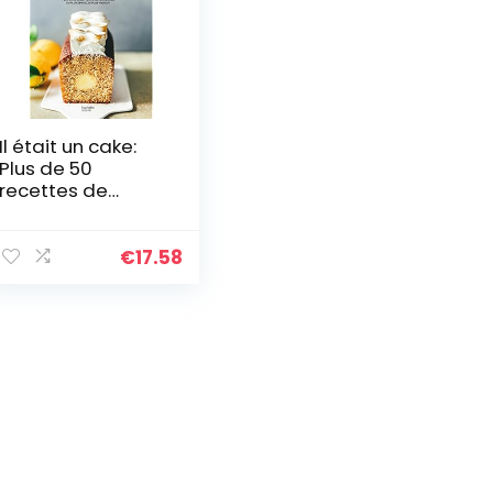
Il était un cake:
Plus de 50
recettes de
cakes sucrés, du
plus simple au
plus wahou !
€
17.58