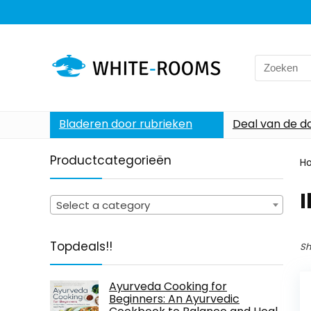
Search
for:
Bladeren door rubrieken
Deal van de d
Productcategorieën
H
I
Select a category
Topdeals!!
Sh
Ayurveda Cooking for
Beginners: An Ayurvedic