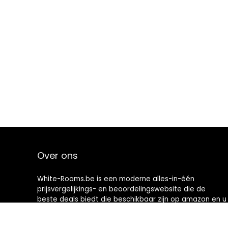
Over ons
White-Rooms.be is een moderne alles-in-één
prijsvergelijkings- en beoordelingswebsite die de
beste deals biedt die beschikbaar zijn op amazon en u
op de hoogte houdt via de laatst toegevoegde blogs.
Alle afbeeldingen zijn auteursrechtelijk beschermd