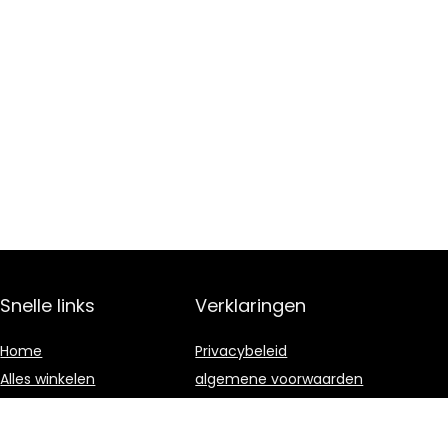
Snelle links
Verklaringen
Home
Privacybeleid
Alles winkelen
algemene voorwaarden
Blogs
Gelieerde
openbaarmaking
Onze webshops