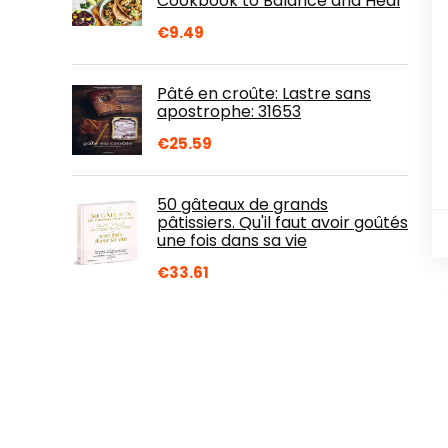
Cookbook to Balance and Heal
€
9.49
Pâté en croûte: Lastre sans
apostrophe: 31653
€
25.59
50 gâteaux de grands
pâtissiers. Qu'il faut avoir goûtés
une fois dans sa vie
€
33.61