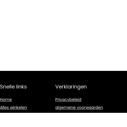
Snelle links
Verklaringen
Home
Privacybeleid
Alles winkelen
algemene voorwaarden
Blogs
Gelieerde
openbaarmaking
Onze webshops