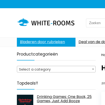
Search
for:
Bladeren door rubrieken
Deal van de d
Productcategorieën
H
Select a category
Topdeals!!
Sh
Drinking Games: One Book, 25
Games, Just Add Booze