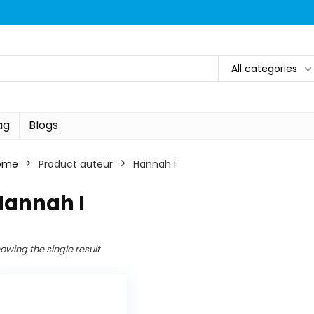
All categories
ag
Blogs
ome
Product auteur
Hannah I
Hannah I
owing the single result