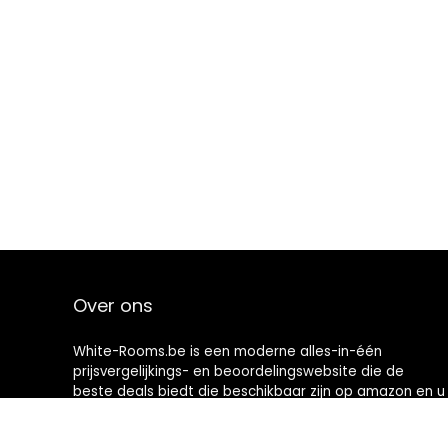
Over ons
White-Rooms.be is een moderne alles-in-één
prijsvergelijkings- en beoordelingswebsite die de
beste deals biedt die beschikbaar zijn op amazon en u
op de hoogte houdt via de laatst toegevoegde blogs.
Alle afbeeldingen zijn auteursrechtelijk beschermd