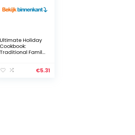
Ultimate Holiday
Cookbook:
Traditional Family
Recipes on
Roasts, Baked
Pies, Warming
€
5.31
Drinks and
Gluten-Free
Dishes for…