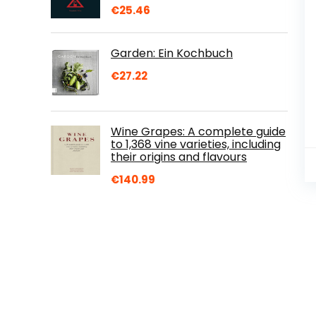
€
25.46
Garden: Ein Kochbuch
€
27.22
Wine Grapes: A complete guide
to 1,368 vine varieties, including
their origins and flavours
€
140.99