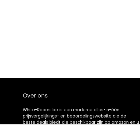
Over ons
White-Rooms.be is een moderne alles-in-één
prijsvergelijkings- en beoordelingswebsite die de
beste deals biedt die beschikbaar zijn op amazon en u
op de hoogte houdt via de laatst toegevoegde blogs.
Alle afbeeldingen zijn auteursrechtelijk beschermd