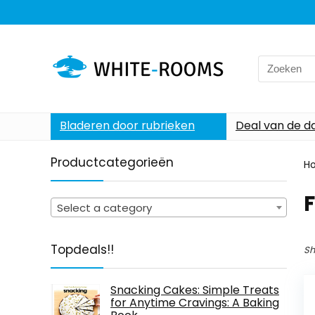
Search
for:
Bladeren door rubrieken
Deal van de d
Productcategorieën
H
Select a category
Topdeals!!
Sh
Snacking Cakes: Simple Treats
for Anytime Cravings: A Baking