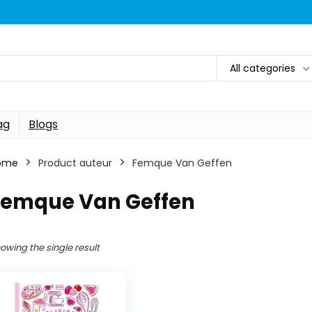
All categories
ag
Blogs
ome
Product auteur
Femque Van Geffen
Femque Van Geffen
owing the single result