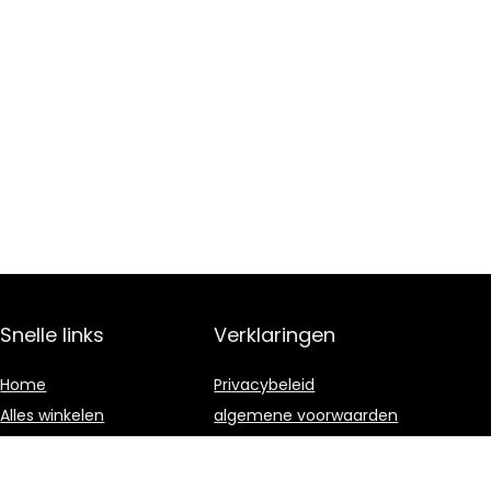
Snelle links
Verklaringen
Home
Privacybeleid
Alles winkelen
algemene voorwaarden
Blogs
Gelieerde
openbaarmaking
Onze webshops