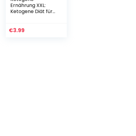
Ernährung XXL:
Ketogene Diät für
Senioren-Anfänger
& Gewichtsverlust-
Buch nach
€
3.99
50.Setzen Sie Ihren
Stoffwechsel…