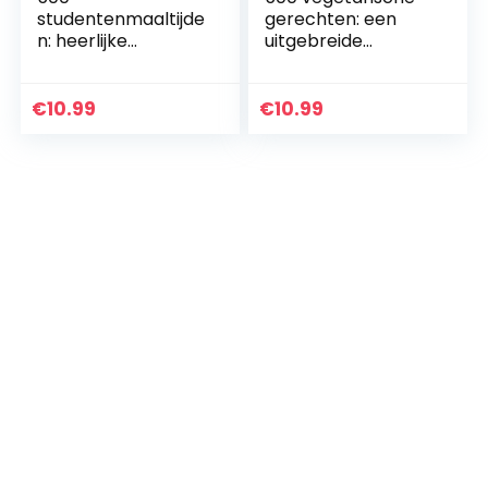
studentenmaaltijde
gerechten: een
n: heerlijke
uitgebreide
recepten om
verzameling
lekker, gezond en
gerechten voor
voordelig te
elke gelegenheid
€
10.99
€
10.99
kunnen eten