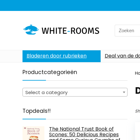
Search
for:
Bladeren door rubrieken
Deal van de d
Productcategorieën
H
D
Select a category
Topdeals!!
Sh
The National Trust Book of
Scones: 50 Delicious Recipes