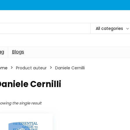
All categories
ag
Blogs
ome
Product auteur
Daniele Cernilli
aniele Cernilli
owing the single result