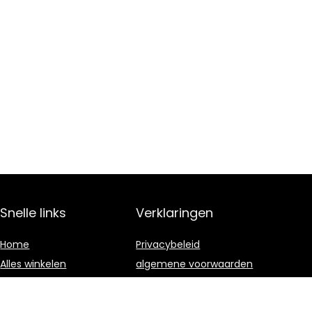
Snelle links
Verklaringen
Home
Privacybeleid
Alles winkelen
algemene voorwaarden
Blogs
Gelieerde
openbaarmaking
Onze webshops