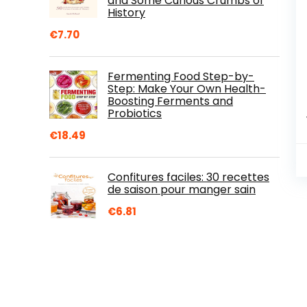
and Some Curious Crumbs of
History
€
7.70
Fermenting Food Step-by-
Step: Make Your Own Health-
Boosting Ferments and
Probiotics
€
18.49
Confitures faciles: 30 recettes
de saison pour manger sain
€
6.81