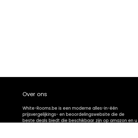
Over ons
White-Rooms.be is een moderne alles-in-één
prijsvergelijkings- en beoordelingswebsite die de
beste deals biedt die beschikbaar zijn op amazon en u
op de hoogte houdt via de laatst toegevoegde blogs.
Alle afbeeldingen zijn auteursrechtelijk beschermd